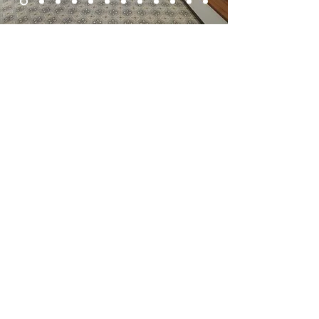
Herzlich Willkommen
bei Norer!
RÄUME UND MENSCHEN IN
HARMONIE BRINGEN. Wir
realisieren individuelle und
funktionelle Inneneinrichtungen auf
höchstem Niveau. Planung, Fertigung
und Montage - Alles aus einer Hand!
+43 (0) 512 302324
|
office@norer.at
© 2023 by Norer Tischlerei GmbH.